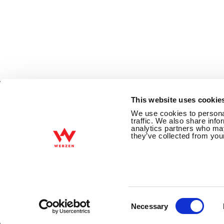
This website uses cookie
We use cookies to personal
traffic. We also share info
Über WEBZEN
Datenschutzrichtlin
analytics partners who may
they’ve collected from your
COPYRIGHTⓒ Webzen Inc. ALLE 
Consent
Selection
Necessary