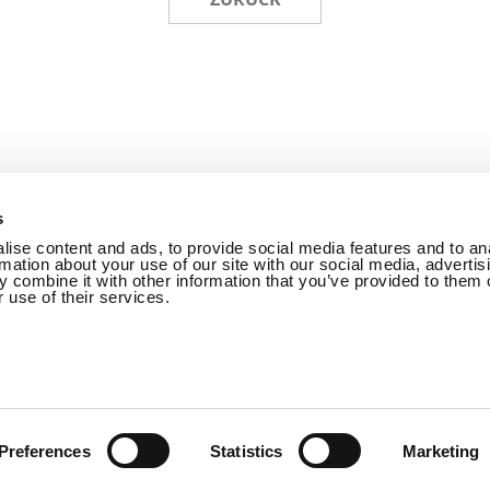
s
ise content and ads, to provide social media features and to an
rmation about your use of our site with our social media, advertis
ien
Nutzungsbedingungen
Betriebsrichtlinien
Account 
 combine it with other information that you’ve provided to them o
 use of their services.
RECHTE VORBEHALTEN.
COPYRIGHTⓒ WEBZENONNET 
VORBEHALTEN.
Preferences
Statistics
Marketing