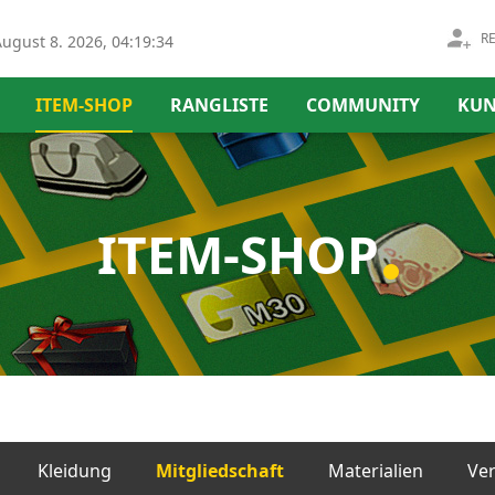
R
ugust 8. 2026, 04:19:35
ITEM-SHOP
RANGLISTE
COMMUNITY
KUN
ITEM-SHOP
Kleidung
Mitgliedschaft
Materialien
Ve