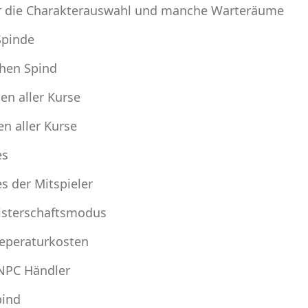
für die Charakterauswahl und manche Warteräume
Spinde
chen Spind
en aller Kurse
n aller Kurse
es
s der Mitspieler
eisterschaftsmodus
Reperaturkosten
 NPC Händler
pind