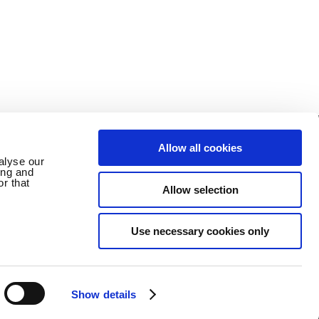
Allow all cookies
alyse our
ing and
Germany
löschen
Impressum
r that
Allow selection
Use necessary cookies only
CO., LTD. ALLE RECHTE
Show details