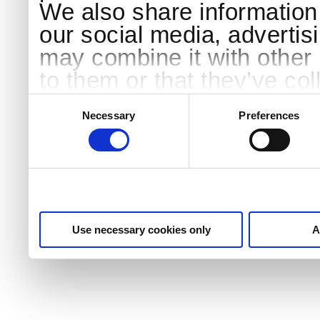
We also share information 
our social media, advertis
may combine it with other 
to them or that they’ve col
services.
Consent
Selection
Necessary
Preferences
Use necessary cookies only
A