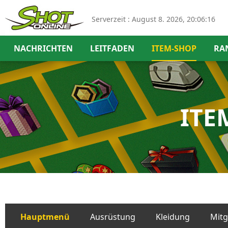
Serverzeit :
August 8. 2026, 20:06:17
NACHRICHTEN
LEITFADEN
ITEM-SHOP
RA
ITE
Hauptmenü
Ausrüstung
Kleidung
Mitg