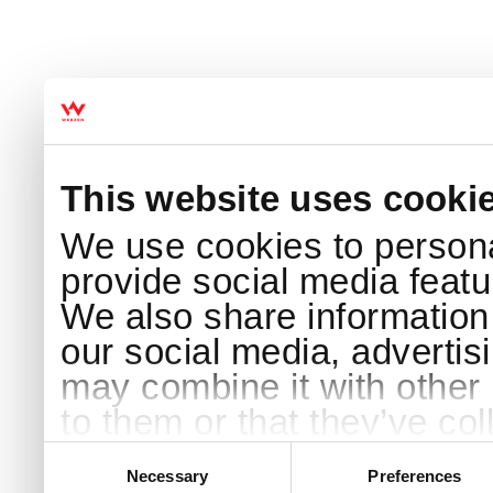
This website uses cooki
We use cookies to persona
provide social media featur
We also share information 
our social media, advertis
may combine it with other 
to them or that they’ve col
services.
Consent
Selection
Necessary
Preferences