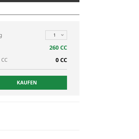
g
1
260 CC
0 CC
 CC
KAUFEN