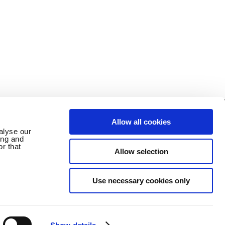
Allow all cookies
alyse our
ing and
Germany
löschen
Impressum
r that
Allow selection
Use necessary cookies only
CO., LTD. ALLE RECHTE