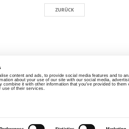
ZURÜCK
s
ise content and ads, to provide social media features and to an
rmation about your use of our site with our social media, advertis
ien
Nutzungsbedingungen
Betriebsrichtlinien
Account 
 combine it with other information that you’ve provided to them o
 use of their services.
RECHTE VORBEHALTEN.
COPYRIGHTⓒ WEBZENONNET 
VORBEHALTEN.
Preferences
Statistics
Marketing