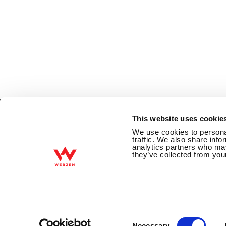
This website uses cookie
We use cookies to personal
traffic. We also share info
Über WEBZEN
Datenschutzrichtlin
analytics partners who may
they’ve collected from your
COPYRIGHTⓒ Webzen Inc. ALLE 
Consent
Selection
Necessary