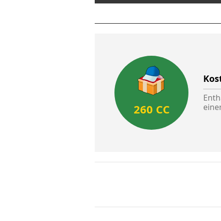
Kos
Enth
260 CC
eine