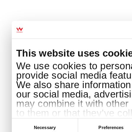
This website uses cooki
We use cookies to persona
provide social media featur
We also share information 
our social media, advertis
may combine it with other 
to them or that they’ve col
services.
Consent
Selection
Necessary
Preferences